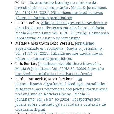
Morais,
Os estudos de framing no contexto da
investigação em comunicação
,
Media & Jornalismo:
Vol. 21 N.º 38 (2021): Hibridismo nos media: novos
géneros e formatos jornalísticos
Pedro Coelho,
Aliança Estratégica entre Academia e
Jornalismo uma discussão em marcha no Labform
,
Media & Jornalismo: Vol. 16 N.º 28 (2016): A dimensão
laboratorial do ensino do jornalismo
Mafalda Alexandra Lobo Pereira,
Jornalismo
especializado em economia
,
Media & Jornalismo:
Vol. 21 N.º 38 (2021): Hibridismo nos media: novos
géneros e formatos jornalísticos
Luis Bonixe,
Jornalismo radiofónico e inovação
,
Media & Jornalismo: Vol. 20 N.º 36 (2020): Inovação
nos Media e Indústrias Criativas Limítrofes
Paulo Couraceiro, Miguel Paisana,
Da
Personalização Algorítmica à Mediação Jornalística:
Mudanças nas Preferências dos Jovens Portugueses
no Consumo de Notícias Online
,
Media &
Jornalismo: Vol. 24 N.º 45 (2024): Perspetivas dos
jovens sobre o mundo que os rodeia e contextos de
cidadania digital