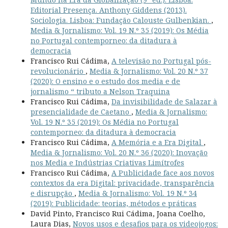
Editorial Presença. Anthony Giddens (2013).
Sociologia. Lisboa: Fundação Calouste Gulbenkian.
,
Media & Jornalismo: Vol. 19 N.º 35 (2019): Os Média
no Portugal contemporneo: da ditadura à
democracia
Francisco Rui Cádima,
A televisão no Portugal pós-
revolucionário
,
Media & Jornalismo: Vol. 20 N.º 37
(2020): O ensino e o estudo dos media e de
jornalismo “ tributo a Nelson Traquina
Francisco Rui Cádima,
Da invisibilidade de Salazar à
presencialidade de Caetano
,
Media & Jornalismo:
Vol. 19 N.º 35 (2019): Os Média no Portugal
contemporneo: da ditadura à democracia
Francisco Rui Cádima,
A Memória e a Era Digital
,
Media & Jornalismo: Vol. 20 N.º 36 (2020): Inovação
nos Media e Indústrias Criativas Limítrofes
Francisco Rui Cádima,
A Publicidade face aos novos
contextos da era Digital: privacidade, transparência
e disrupção
,
Media & Jornalismo: Vol. 19 N.º 34
(2019): Publicidade: teorias, métodos e práticas
David Pinto, Francisco Rui Cádima, Joana Coelho,
Laura Dias,
Novos usos e desafios para os videojogos: