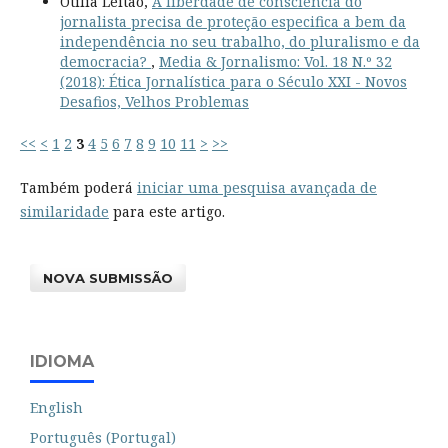
Otília Leitão,
A liberdade de consciência do
jornalista precisa de proteção especifica a bem da
independência no seu trabalho, do pluralismo e da
democracia?
,
Media & Jornalismo: Vol. 18 N.º 32
(2018): Ética Jornalística para o Século XXI - Novos
Desafios, Velhos Problemas
<<
<
1
2
3
4
5
6
7
8
9
10
11
>
>>
Também poderá
iniciar uma pesquisa avançada de
similaridade
para este artigo.
NOVA SUBMISSÃO
IDIOMA
English
Português (Portugal)