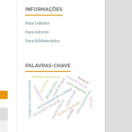
INFORMAÇÕES
Para Leitores
Para Autores
Para Bibliotecários
PALAVRAS-CHAVE
conexão social
adultos argentinos
ferenczi
crack (droga)
narrativa
decisão ética
congresso internacional
auto-sugestão
entrapment
universidade de coimbra
evocações livres
ação social
adoção
vinculação aos pais
psychologica
análise factorial
trauma