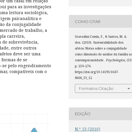
por um casal em relação
ui para as investigações
uma leitura sociológica,
igem psicanalítica e
COMO CITAR
ção da conjugalidade
 mercado de trabalho, a
la carreira,
Scorsolini-Comin, F., & Santos, M. A.
s de sobrevivência,
dos. (2010). Sustentabilidade dos
dade, entre outros
afetos: Notas sobre a conjugalidade
 afetos deve ser uma
como dimensão de análise da família n
s formas de se
contemporaneidade .
Psychologica
, (53
do-se pelo engendramento
p. 259–274.
amar, compatíveis com o
https://doi.org/10.14195/1647-
8606_53_12
Formatos Citação
EDIÇÃO
N.º 53 (2010)