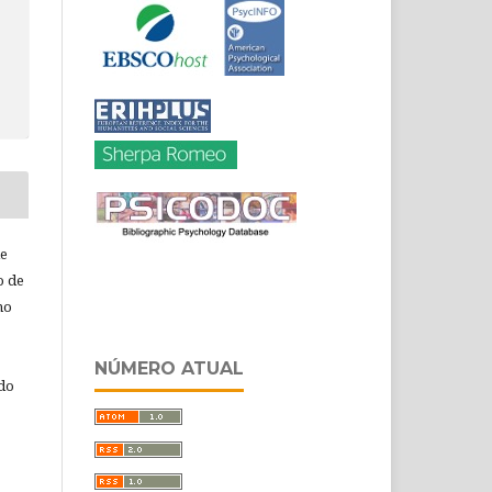
de
o de
ho
NÚMERO ATUAL
 do