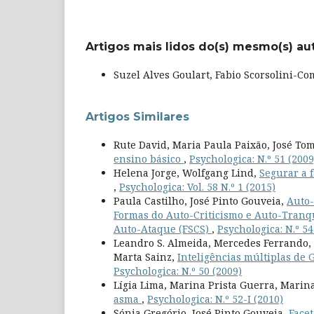
Artigos mais lidos do(s) mesmo(s) au
Suzel Alves Goulart, Fabio Scorsolini-C
Artigos Similares
Rute David, Maria Paula Paixão, José Tom
ensino básico
,
Psychologica: N.º 51 (2009
Helena Jorge, Wolfgang Lind,
Segurar a f
,
Psychologica: Vol. 58 N.º 1 (2015)
Paula Castilho, José Pinto Gouveia,
Auto-
Formas do Auto-Criticismo e Auto-Tranqu
Auto-Ataque (FSCS)
,
Psychologica: N.º 54
Leandro S. Almeida, Mercedes Ferrando, A
Marta Sainz,
Inteligências múltiplas de 
Psychologica: N.º 50 (2009)
Lígia Lima, Marina Prista Guerra, Marin
asma
,
Psychologica: N.º 52-I (2010)
Sónia Gregório, José Pinto Gouveia,
Facet