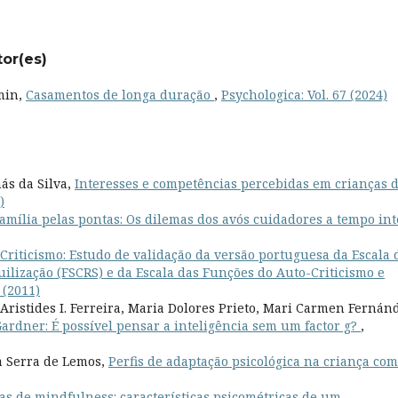
tor(es)
omin,
Casamentos de longa duração
,
Psychologica: Vol. 67 (2024)
ás da Silva,
Interesses e competências percebidas em crianças 
)
amília pelas pontas: Os dilemas dos avós cuidadores a tempo int
Criticismo: Estudo de validação da versão portuguesa da Escala 
ilização (FSCRS) e da Escala das Funções do Auto-Criticismo e
 (2011)
ristides I. Ferreira, Maria Dolores Prieto, Mari Carmen Fernán
Gardner: É possível pensar a inteligência sem um factor g?
,
a Serra de Lemos,
Perfis de adaptação psicológica na criança com
as de mindfulness: características psicométricas de um