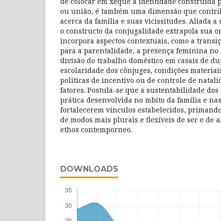
de colocar em xeque a identidade construída 
ou união, é também uma dimensão que contrib
acerca da família e suas vicissitudes. Aliada a 
o constructo da conjugalidade extrapola sua or
incorpora aspectos contextuais, como a transi
para a parentalidade, a presença feminina no
divisão do trabalho doméstico em casais de dup
escolaridade dos cônjuges, condições materiai
políticas de incentivo ou de controle de natali
fatores. Postula-se que a sustentabilidade dos
prática desenvolvida no mbito da família e na
fortalecerem vínculos estabelecidos, priman
de modos mais plurais e flexíveis de ser e de 
ethos contemporneo.
DOWNLOADS