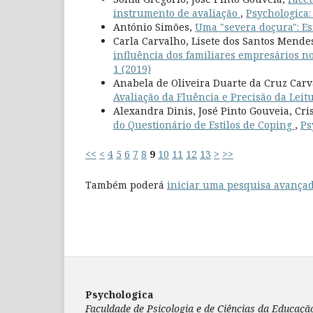
instrumento de avaliação
,
Psychologica: 
António Simões,
Uma "severa doçura": Es
Carla Carvalho, Lisete dos Santos Mende
influência dos familiares empresários 
1 (2019)
Anabela de Oliveira Duarte da Cruz Car
Avaliação da Fluência e Precisão da Leitu
Alexandra Dinis, José Pinto Gouveia, Cri
do Questionário de Estilos de Coping
,
Ps
<<
<
4
5
6
7
8
9
10
11
12
13
>
>>
Também poderá
iniciar uma pesquisa avançad
Psychologica
Faculdade de Psicologia e de Ciências da Educaç