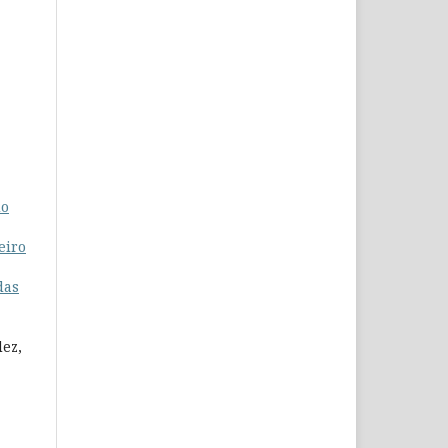
do
eiro
das
dez,