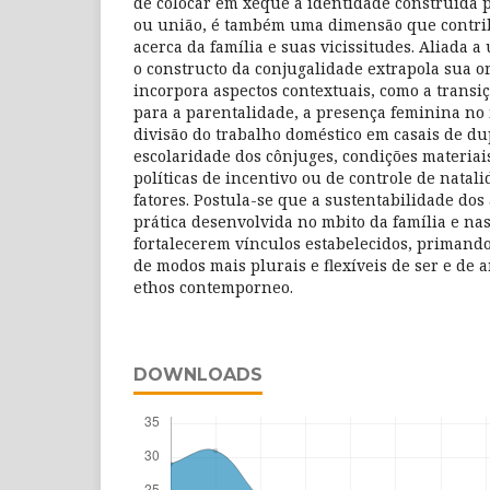
de colocar em xeque a identidade construída 
ou união, é também uma dimensão que contrib
acerca da família e suas vicissitudes. Aliada a 
o constructo da conjugalidade extrapola sua or
incorpora aspectos contextuais, como a transi
para a parentalidade, a presença feminina no
divisão do trabalho doméstico em casais de dup
escolaridade dos cônjuges, condições materiai
políticas de incentivo ou de controle de natali
fatores. Postula-se que a sustentabilidade dos
prática desenvolvida no mbito da família e na
fortalecerem vínculos estabelecidos, priman
de modos mais plurais e flexíveis de ser e de 
ethos contemporneo.
DOWNLOADS