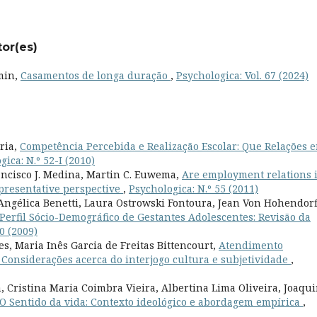
tor(es)
omin,
Casamentos de longa duração
,
Psychologica: Vol. 67 (2024)
aria,
Competência Percebida e Realização Escolar: Que Relações 
gica: N.º 52-I (2010)
ancisco J. Medina, Martin C. Euwema,
Are employment relations 
presentative perspective
,
Psychologica: N.º 55 (2011)
ngélica Benetti, Laura Ostrowski Fontoura, Jean Von Hohendorf
Perfil Sócio-Demográfico de Gestantes Adolescentes: Revisão da
0 (2009)
s, Maria Inês Garcia de Freitas Bittencourt,
Atendimento
 Considerações acerca do interjogo cultura e subjetividade
,
 Cristina Maria Coimbra Vieira, Albertina Lima Oliveira, Joaqu
O Sentido da vida: Contexto ideológico e abordagem empírica
,