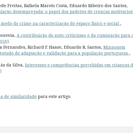
o Freitas, Rafaela Maroto Costa, Eduardo Ribeiro dos Santos,
lação desempregada: o papel dos padrões de crenças motivacio
 medo do crime na caracterização do espaço físico e social
,
Gouveia,
A contribuição do auto-criticismo e da ruminação para 
2010)
 Fernandes, Richard F. Haase, Eduardo R. Santos,
Minnesota
: estudo de adaptação e validação para a população portuguesa
,
ás da Silva,
Interesses e competências percebidas em crianças 
)
a de similaridade
para este artigo.