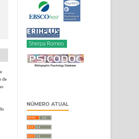
de
o de
ho
NÚMERO ATUAL
 do