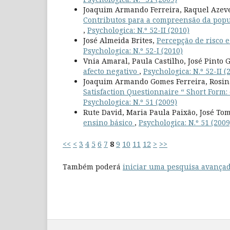
Joaquim Armando Ferreira, Raquel Azeved
Contributos para a compreensão da popu
,
Psychologica: N.º 52-II (2010)
José Almeida Brites,
Percepção de risco e
Psychologica: N.º 52-I (2010)
Vnia Amaral, Paula Castilho, José Pinto 
afecto negativo
,
Psychologica: N.º 52-II (
Joaquim Armando Gomes Ferreira, Rosina
Satisfaction Questionnaire “ Short Form
Psychologica: N.º 51 (2009)
Rute David, Maria Paula Paixão, José Tom
ensino básico
,
Psychologica: N.º 51 (2009
<<
<
3
4
5
6
7
8
9
10
11
12
>
>>
Também poderá
iniciar uma pesquisa avançad