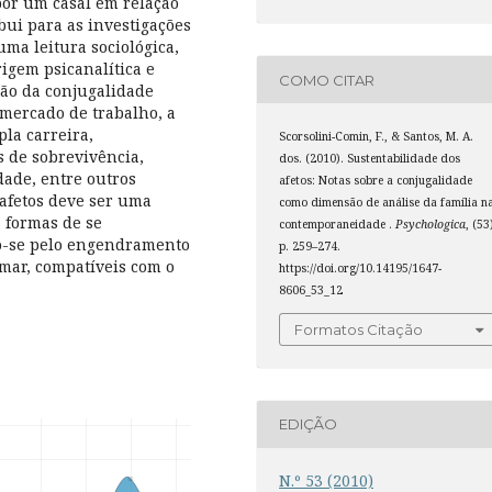
por um casal em relação
ui para as investigações
uma leitura sociológica,
igem psicanalítica e
COMO CITAR
ção da conjugalidade
 mercado de trabalho, a
la carreira,
Scorsolini-Comin, F., & Santos, M. A.
s de sobrevivência,
dos. (2010). Sustentabilidade dos
dade, entre outros
afetos: Notas sobre a conjugalidade
 afetos deve ser uma
como dimensão de análise da família n
s formas de se
contemporaneidade .
Psychologica
, (53
do-se pelo engendramento
p. 259–274.
amar, compatíveis com o
https://doi.org/10.14195/1647-
8606_53_12
Formatos Citação
EDIÇÃO
N.º 53 (2010)