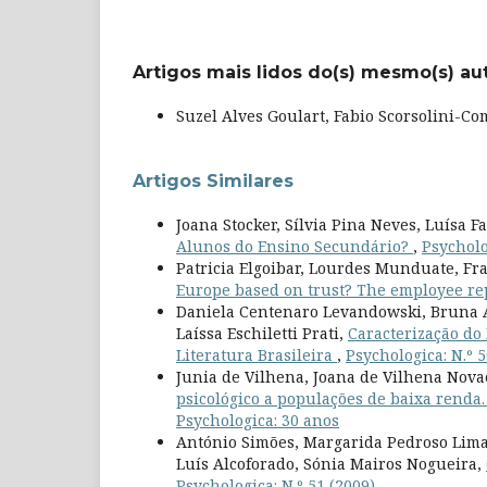
Artigos mais lidos do(s) mesmo(s) au
Suzel Alves Goulart, Fabio Scorsolini-C
Artigos Similares
Joana Stocker, Sílvia Pina Neves, Luísa F
Alunos do Ensino Secundário?
,
Psycholo
Patricia Elgoibar, Lourdes Munduate, Fr
Europe based on trust? The employee re
Daniela Centenaro Levandowski, Bruna A
Laíssa Eschiletti Prati,
Caracterização do 
Literatura Brasileira
,
Psychologica: N.º 5
Junia de Vilhena, Joana de Vilhena Novae
psicológico a populações de baixa renda.
Psychologica: 30 anos
António Simões, Margarida Pedroso Lima,
Luís Alcoforado, Sónia Mairos Nogueira,
Psychologica: N.º 51 (2009)